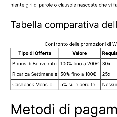
niente giri di parole o clausole nascoste che vi
Tabella comparativa dell
Confronto delle promozioni di 
Tipo di Offerta
Valore
Requis
Bonus di Benvenuto
100% fino a 200€
30x
Ricarica Settimanale
50% fino a 100€
25x
Cashback Mensile
5% sulle perdite
Nessu
Metodi di pagame