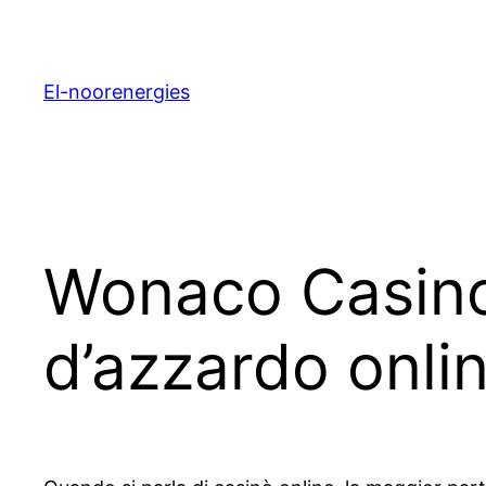
El-noorenergies
Wonaco Casino:
d’azzardo onli