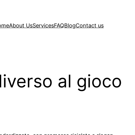
ome
About Us
Services
FAQ
Blog
Contact us
iverso al gioco