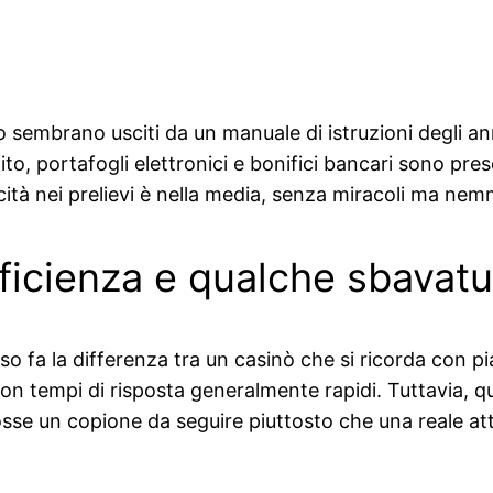
o sembrano usciti da un manuale di istruzioni degli 
, portafogli elettronici e bonifici bancari sono prese
tà nei prelievi è nella media, senza miracoli ma nem
efficienza e qualche sbavat
esso fa la differenza tra un casinò che si ricorda con
con tempi di risposta generalmente rapidi. Tuttavia, qu
sse un copione da seguire piuttosto che una reale att