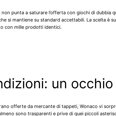
 non punta a saturare l’offerta con giochi di dubbia q
 che si mantiene su standard accettabili. La scelta è 
 con mille prodotti identici.
dizioni: un occhio 
rano offerte da mercante di tappeti, Wonaco vi sorpr
 almeno sono trasparenti e prive di quei piccoli ast