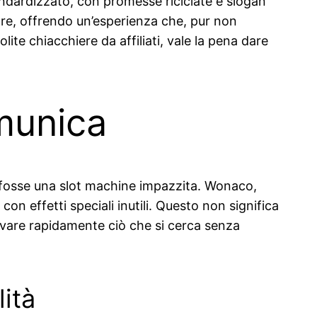
ndardizzato, con promesse riciclate e slogan
tore, offrendo un’esperienza che, pur non
lite chiacchiere da affiliati, vale la pena dare
munica
se fosse una slot machine impazzita. Wonaco,
on effetti speciali inutili. Questo non significa
rovare rapidamente ciò che si cerca senza
lità