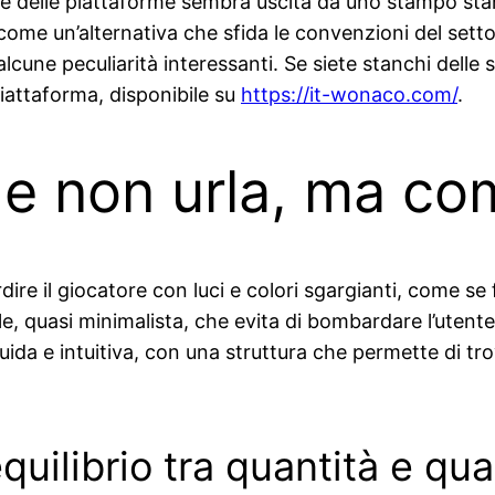
rte delle piattaforme sembra uscita da uno stampo sta
ta come un’alternativa che sfida le convenzioni del set
lcune peculiarità interessanti. Se siete stanchi delle so
iattaforma, disponibile su
https://it-wonaco.com/
.
he non urla, ma co
dire il giocatore con luci e colori sgargianti, come 
, quasi minimalista, che evita di bombardare l’utente c
luida e intuitiva, con una struttura che permette di t
quilibrio tra quantità e qua