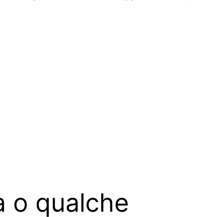
a o qualche