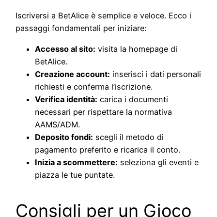
Iscriversi a BetAlice è semplice e veloce. Ecco i
passaggi fondamentali per iniziare:
Accesso al sito:
visita la homepage di
BetAlice.
Creazione account:
inserisci i dati personali
richiesti e conferma l’iscrizione.
Verifica identità:
carica i documenti
necessari per rispettare la normativa
AAMS/ADM.
Deposito fondi:
scegli il metodo di
pagamento preferito e ricarica il conto.
Inizia a scommettere:
seleziona gli eventi e
piazza le tue puntate.
Consigli per un Gioco