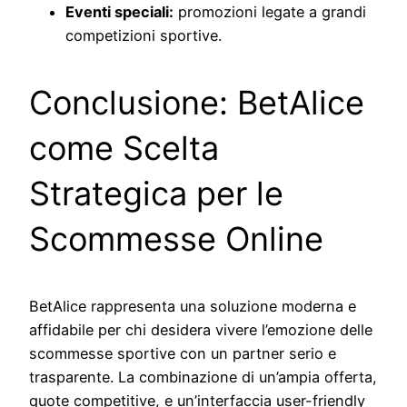
Eventi speciali:
promozioni legate a grandi
competizioni sportive.
Conclusione: BetAlice
come Scelta
Strategica per le
Scommesse Online
BetAlice rappresenta una soluzione moderna e
affidabile per chi desidera vivere l’emozione delle
scommesse sportive con un partner serio e
trasparente. La combinazione di un’ampia offerta,
quote competitive, e un’interfaccia user-friendly