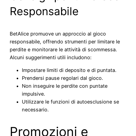
Responsabile
BetAlice promuove un approccio al gioco
responsabile, offrendo strumenti per limitare le
perdite e monitorare le attività di scommessa.
Alcuni suggerimenti utili includono:
Impostare limiti di deposito e di puntata.
Prendersi pause regolari dal gioco.
Non inseguire le perdite con puntate
impulsive.
Utilizzare le funzioni di autoesclusione se
necessario.
Promozioni e