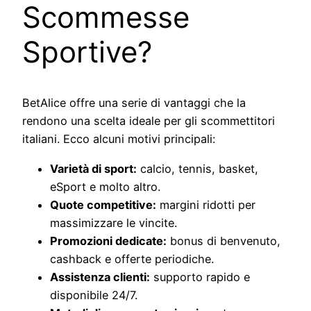
Scommesse
Sportive?
BetAlice offre una serie di vantaggi che la
rendono una scelta ideale per gli scommettitori
italiani. Ecco alcuni motivi principali:
Varietà di sport:
calcio, tennis, basket,
eSport e molto altro.
Quote competitive:
margini ridotti per
massimizzare le vincite.
Promozioni dedicate:
bonus di benvenuto,
cashback e offerte periodiche.
Assistenza clienti:
supporto rapido e
disponibile 24/7.