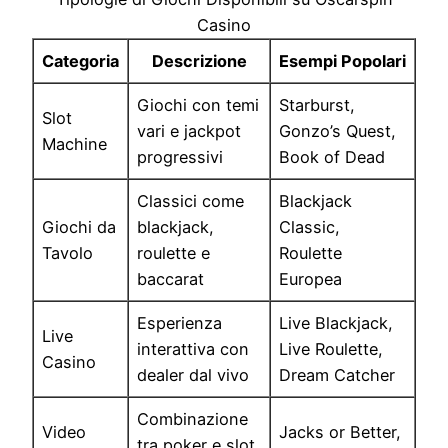
Casino
Categoria
Descrizione
Esempi Popolari
Giochi con temi
Starburst,
Slot
vari e jackpot
Gonzo’s Quest,
Machine
progressivi
Book of Dead
Classici come
Blackjack
Giochi da
blackjack,
Classic,
Tavolo
roulette e
Roulette
baccarat
Europea
Esperienza
Live Blackjack,
Live
interattiva con
Live Roulette,
Casino
dealer dal vivo
Dream Catcher
Combinazione
Video
Jacks or Better,
tra poker e slot