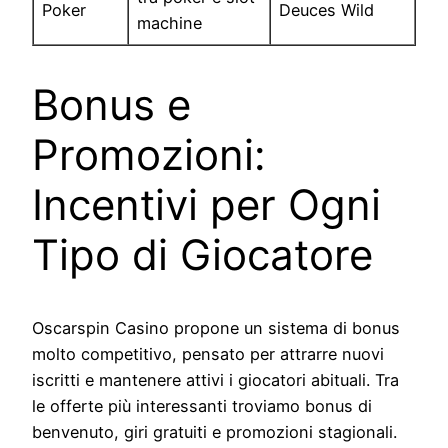
Poker
Deuces Wild
machine
Bonus e
Promozioni:
Incentivi per Ogni
Tipo di Giocatore
Oscarspin Casino propone un sistema di bonus
molto competitivo, pensato per attrarre nuovi
iscritti e mantenere attivi i giocatori abituali. Tra
le offerte più interessanti troviamo bonus di
benvenuto, giri gratuiti e promozioni stagionali.