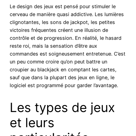
Le design des jeux est pensé pour stimuler le
cerveau de manière quasi addictive. Les lumières
clignotantes, les sons de jackpot, les petites
victoires fréquentes créent une illusion de
contrôle et de progression. En réalité, le hasard
reste roi, mais la sensation d’être aux
commandes est soigneusement entretenue. C’est
un peu comme croire qu’on peut battre un
croupier au blackjack en comptant les cartes,
sauf que dans la plupart des jeux en ligne, le
logiciel est programmé pour garder l’avantage.
Les types de jeux
et leurs