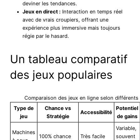
deviner les tendances.
Jeux en direct :
Interaction en temps réel
avec de vrais croupiers, offrant une
expérience plus immersive mais toujours
régie par le hasard.
Un tableau comparatif
des jeux populaires
Comparaison des jeux en ligne selon différents 
Type de
Chance vs
Potentiel
Accessibilité
jeu
Stratégie
de gains
Variable,
Machines
100% chance
Très facile
souvent