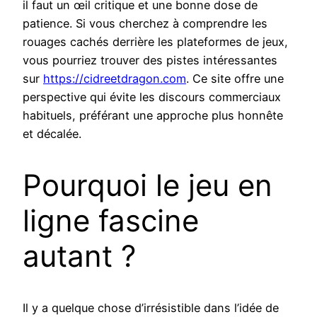
il faut un œil critique et une bonne dose de
patience. Si vous cherchez à comprendre les
rouages cachés derrière les plateformes de jeux,
vous pourriez trouver des pistes intéressantes
sur
https://cidreetdragon.com
. Ce site offre une
perspective qui évite les discours commerciaux
habituels, préférant une approche plus honnête
et décalée.
Pourquoi le jeu en
ligne fascine
autant ?
Il y a quelque chose d’irrésistible dans l’idée de