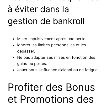
à éviter dans la
gestion de bankroll
Miser impulsivement après une perte.
Ignorer les limites personnelles et les
dépasser.
Ne pas adapter ses mises en fonction des
gains ou pertes.
Jouer sous l’influence d’alcool ou de fatigue.
Profiter des Bonus
et Promotions des