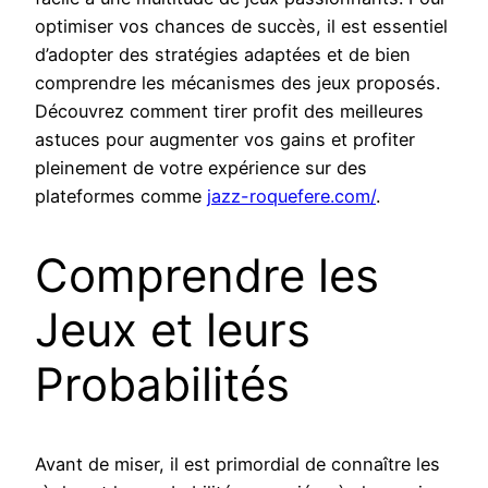
optimiser vos chances de succès, il est essentiel
d’adopter des stratégies adaptées et de bien
comprendre les mécanismes des jeux proposés.
Découvrez comment tirer profit des meilleures
astuces pour augmenter vos gains et profiter
pleinement de votre expérience sur des
plateformes comme
jazz-roquefere.com/
.
Comprendre les
Jeux et leurs
Probabilités
Avant de miser, il est primordial de connaître les