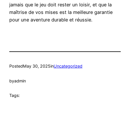
jamais que le jeu doit rester un loisir, et que la
maîtrise de vos mises est la meilleure garantie
pour une aventure durable et réussie.
Posted
May 30, 2025
in
Uncategorized
by
admin
Tags: