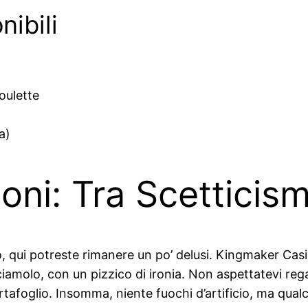
nibili
oulette
a)
ni: Tra Scetticis
, qui potreste rimanere un po’ delusi. Kingmaker Casi
ciamolo, con un pizzico di ironia. Non aspettatevi rega
tafoglio. Insomma, niente fuochi d’artificio, ma qualch