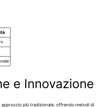
ità
ni
anale
ne e Innovazione
approccio più tradizionale, offrendo metodi di