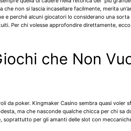
 sempre quella di cadere nella retorica del “più grand
 che non si lascia incasellare facilmente, merita un’a
me e perché alcuni giocatori lo considerano una sorta 
uiti. Per chi volesse approfondire direttamente, ecco il
Giochi che Non Vuo
e tavoli da poker. Kingmaker Casino sembra quasi voler
desta, ma che nasconde qualche chicca per chi sa do
e, soprattutto per gli amanti delle slot con meccaniche 