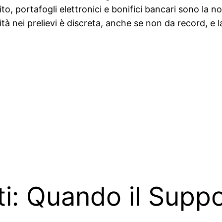
dito, portafogli elettronici e bonifici bancari sono l
à nei prelievi è discreta, anche se non da record, e l
ti: Quando il Suppo