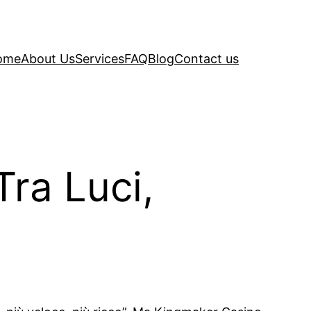
ome
About Us
Services
FAQ
Blog
Contact us
ra Luci,