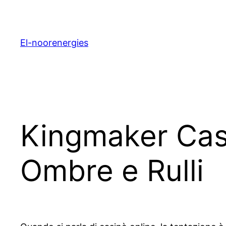
El-noorenergies
Kingmaker Casi
Ombre e Rulli