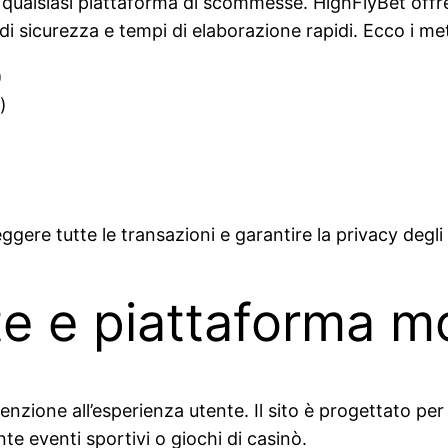
r qualsiasi piattaforma di scommesse. HighFlyBet offr
di sicurezza e tempi di elaborazione rapidi. Ecco i meto
)
)
ggere tutte le transazioni e garantire la privacy degli 
e e piattaforma m
tenzione all’esperienza utente. Il sito è progettato p
nte eventi sportivi o giochi di casinò.