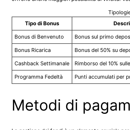
Tipologi
Tipo di Bonus
Descri
Bonus di Benvenuto
Bonus sul primo deposi
Bonus Ricarica
Bonus del 50% su depos
Cashback Settimanale
Rimborso del 10% sulle
Programma Fedeltà
Punti accumulati per p
Metodi di pagame