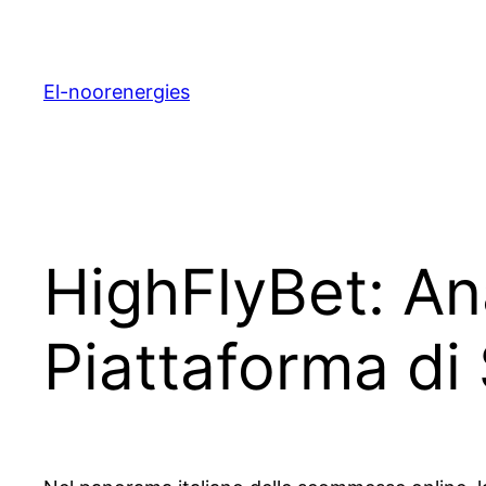
El-noorenergies
HighFlyBet: An
Piattaforma di