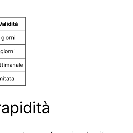
Validità
 giorni
 giorni
ttimanale
imitata
apidità