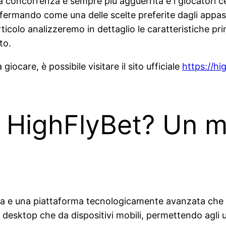
 concorrenza è sempre più agguerrita e i giocatori ce
fermando come una delle scelte preferite dagli appass
articolo analizzeremo in dettaglio le caratteristiche p
to.
giocare, è possibile visitare il sito ufficiale
https://hig
 HighFlyBet? Un m
iva e una piattaforma tecnologicamente avanzata che ga
da desktop che da dispositivi mobili, permettendo agli