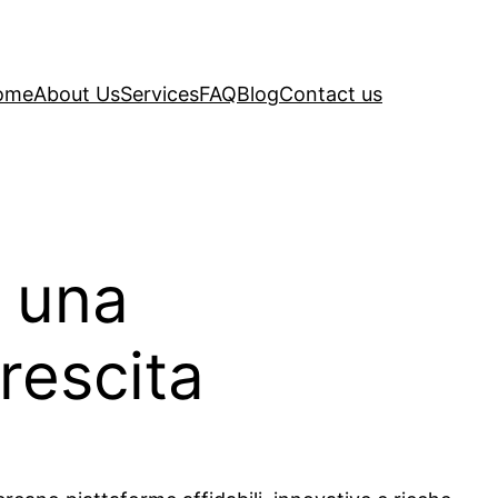
ome
About Us
Services
FAQ
Blog
Contact us
i una
rescita