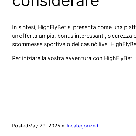
considerare
In sintesi, HighFlyBet si presenta come una piat
un’offerta ampia, bonus interessanti, sicurezza e
scommesse sportive o del casinò live, HighFlyBe
Per iniziare la vostra avventura con HighFlyBet, vi
Posted
May 29, 2025
in
Uncategorized