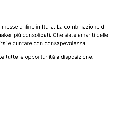
mmesse online in Italia. La combinazione di
maker più consolidati. Che siate amanti delle
tirsi e puntare con consapevolezza.
e tutte le opportunità a disposizione.