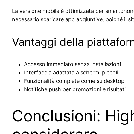
La versione mobile è ottimizzata per smartpho
necessario scaricare app aggiuntive, poiché il s
Vantaggi della piattafo
Accesso immediato senza installazioni
Interfaccia adattata a schermi piccoli
Funzionalità complete come su desktop
Notifiche push per promozioni e risultati
Conclusioni: Hig