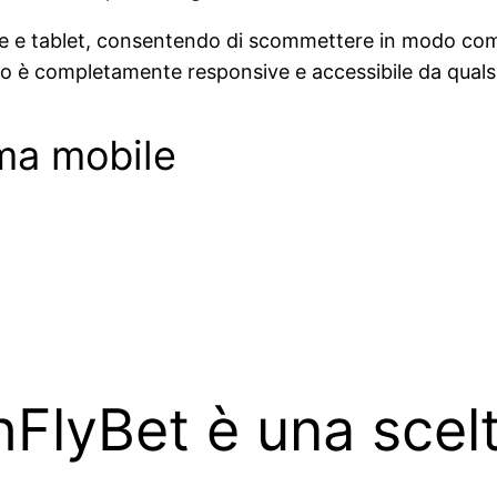
ne e tablet, consentendo di scommettere in modo co
ito è completamente responsive e accessibile da quals
rma mobile
hFlyBet è una scel