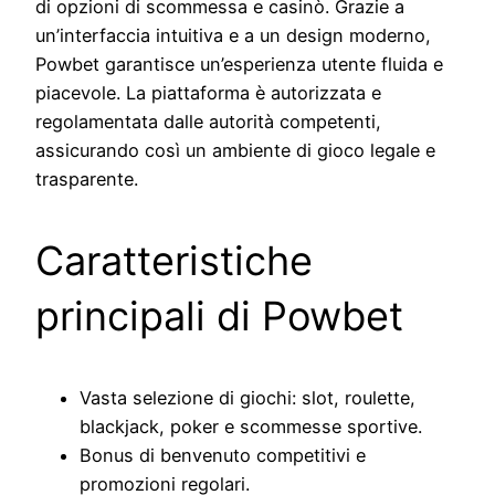
di opzioni di scommessa e casinò. Grazie a
un’interfaccia intuitiva e a un design moderno,
Powbet garantisce un’esperienza utente fluida e
piacevole. La piattaforma è autorizzata e
regolamentata dalle autorità competenti,
assicurando così un ambiente di gioco legale e
trasparente.
Caratteristiche
principali di Powbet
Vasta selezione di giochi: slot, roulette,
blackjack, poker e scommesse sportive.
Bonus di benvenuto competitivi e
promozioni regolari.