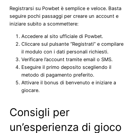
Registrarsi su Powbet è semplice e veloce. Basta
seguire pochi passaggi per creare un account e
iniziare subito a scommettere:
Accedere al sito ufficiale di Powbet.
Cliccare sul pulsante “Registrati” e compilare
il modulo con i dati personali richiesti.
Verificare l’account tramite email o SMS.
Eseguire il primo deposito scegliendo il
metodo di pagamento preferito.
Attivare il bonus di benvenuto e iniziare a
giocare.
Consigli per
un’esperienza di gioco