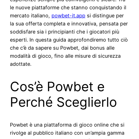
le nuove piattaforme che stanno conquistando il
mercato italiano,
powbet-it.app
si distingue per
la sua offerta completa e innovativa, pensata per
soddisfare sia i principianti che i giocatori più
esperti. In questa guida approfondiremo tutto ciò
che c’è da sapere su Powbet, dai bonus alle
modalità di gioco, fino alle misure di sicurezza
adottate.
Cos’è Powbet e
Perché Sceglierlo
Powbet è una piattaforma di gioco online che si
rivolge al pubblico italiano con un’ampia gamma