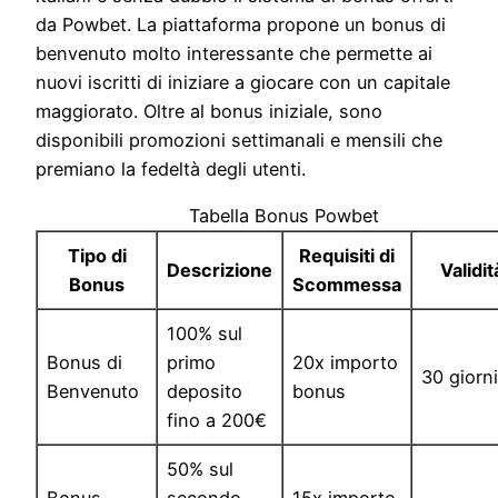
da Powbet. La piattaforma propone un bonus di
benvenuto molto interessante che permette ai
nuovi iscritti di iniziare a giocare con un capitale
maggiorato. Oltre al bonus iniziale, sono
disponibili promozioni settimanali e mensili che
premiano la fedeltà degli utenti.
Tabella Bonus Powbet
Tipo di
Requisiti di
Descrizione
Validit
Bonus
Scommessa
100% sul
Bonus di
primo
20x importo
30 giorni
Benvenuto
deposito
bonus
fino a 200€
50% sul
Bonus
secondo
15x importo