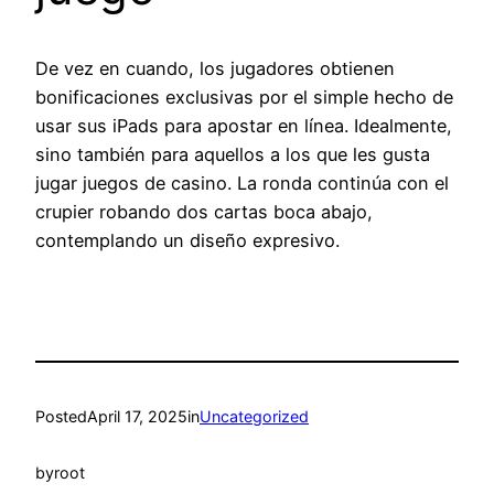
De vez en cuando, los jugadores obtienen
bonificaciones exclusivas por el simple hecho de
usar sus iPads para apostar en línea. Idealmente,
sino también para aquellos a los que les gusta
jugar juegos de casino. La ronda continúa con el
crupier robando dos cartas boca abajo,
contemplando un diseño expresivo.
Posted
April 17, 2025
in
Uncategorized
by
root