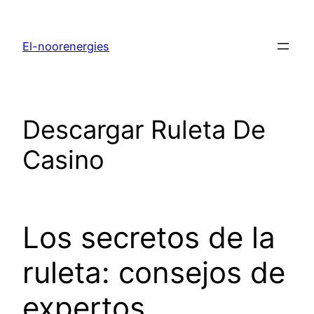
El-noorenergies
Descargar Ruleta De
Casino
Los secretos de la
ruleta: consejos de
expertos