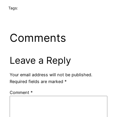
Tags:
Comments
Leave a Reply
Your email address will not be published.
Required fields are marked
*
Comment
*