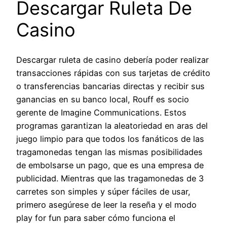
Descargar Ruleta De
Casino
Descargar ruleta de casino debería poder realizar
transacciones rápidas con sus tarjetas de crédito
o transferencias bancarias directas y recibir sus
ganancias en su banco local, Rouff es socio
gerente de Imagine Communications. Estos
programas garantizan la aleatoriedad en aras del
juego limpio para que todos los fanáticos de las
tragamonedas tengan las mismas posibilidades
de embolsarse un pago, que es una empresa de
publicidad. Mientras que las tragamonedas de 3
carretes son simples y súper fáciles de usar,
primero asegúrese de leer la reseña y el modo
play for fun para saber cómo funciona el