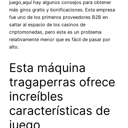
juego,aquí hay algunos consejos para obtener
más giros gratis y bonificaciones. Esta empresa
fue uno de los primeros proveedores B2B en
saltar al espacio de los casinos de
criptomonedas, pero este es un problema
relativamente menor que es fácil de pasar por
alto.
Esta máquina
tragaperras ofrece
increíbles
características de
juego