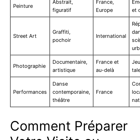
Abstrait,
France,
Ém
Peinture
figuratif
Europe
et 
Ré
Graffiti,
dan
Street Art
International
pochoir
sc
urb
Documentaire,
France et
Je
Photographie
artistique
au-delà
tal
Danse
Co
Performances
contemporaine,
France
loc
théâtre
nat
Comment Préparer