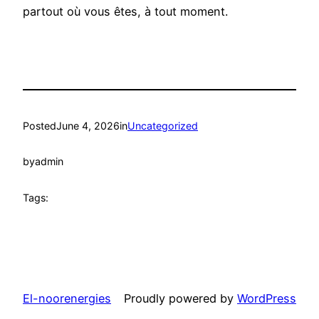
partout où vous êtes, à tout moment.
Posted
June 4, 2026
in
Uncategorized
by
admin
Tags:
El-noorenergies
Proudly powered by
WordPress