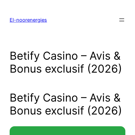
El-noorenergies
Betify Casino – Avis &
Bonus exclusif (2026)
Betify Casino – Avis &
Bonus exclusif (2026)