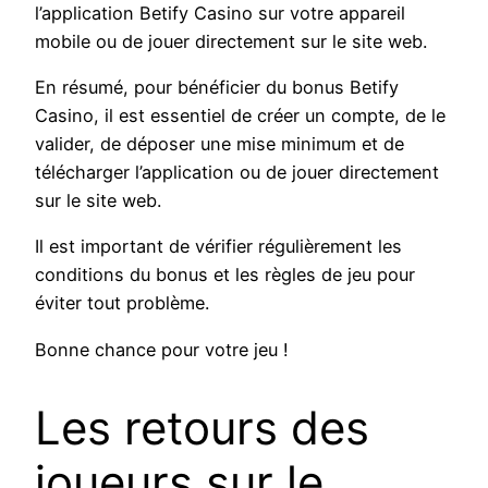
l’application Betify Casino sur votre appareil
mobile ou de jouer directement sur le site web.
En résumé, pour bénéficier du bonus Betify
Casino, il est essentiel de créer un compte, de le
valider, de déposer une mise minimum et de
télécharger l’application ou de jouer directement
sur le site web.
Il est important de vérifier régulièrement les
conditions du bonus et les règles de jeu pour
éviter tout problème.
Bonne chance pour votre jeu !
Les retours des
joueurs sur le